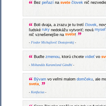
Bez
peňazí
na
svete
človek
nič nezvedi
Boli dvaja, a zrazu je tu tretí
človek
, no
ruky
myseľ
ľudské
nedokážu vytvoriť; nová
svete
nič vznešenejšie na
!
-
-
Fiodor Michajlovič Dostojevskij
Buďte
zmenou
, ktorú chcete
vidieť
vo
sv
-
-
Móhandás Karamčand Gándhí
Bývam
vo veľmi malom
domčeku
, ale m
sveta
.
-
-
Konfucius