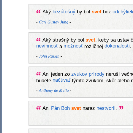
Aký
bezútešný
by bol
svet
bez
odchýlie
-
-
Carl Gustav Jung
Aký strašný by bol
svet
, keby sa ustavi
nevinnosť
možnosť
dokonalosti
a
rozličnej
.
-
-
John Ruskin
Ani jeden zo
zvukov
prírody
neruší več
načúvať
budete
týmto zvukom, skôr alebo n
-
-
Anthony de Mello
Ani
Pán
Boh
svet
naraz
nestvoril
.