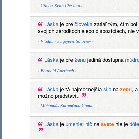
-
-
Gilbert Keith Chesterton
Láska
je pre
človeka
zatiaľ tým, čím bol
svojich zárodkoch alebo dispozíciach, nie 
-
-
Vladimir Sergejevič Soloviov
Láska
je pre
ženu
jediná dostupná
múdro
-
-
Berthold Auerbach
Láska
je tá najmocnejšia
sila
na
zemi
, a
možno predstaviť.
-
-
Móhandás Karamčand Gándhí
Láska
je
umenie
;
nič
na
svete
nie je
dôle