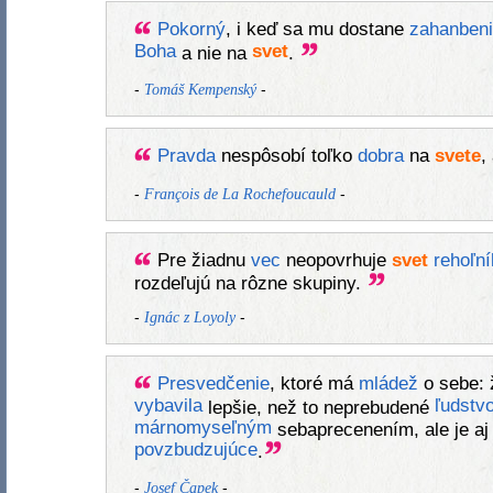
Pokorný
, i keď sa mu dostane
zahanbeni
Boha
svet
a nie na
.
-
-
Tomáš Kempenský
Pravda
nespôsobí toľko
dobra
na
svete
,
-
-
François de La Rochefoucauld
Pre žiadnu
vec
neopovrhuje
svet
rehoľn
rozdeľujú na rôzne skupiny.
-
-
Ignác z Loyoly
Presvedčenie
, ktoré má
mládež
o sebe: 
vybavila
ľudstv
lepšie, než to neprebudené
márnomyseľným
sebaprecenením, ale je a
povzbudzujúce
.
-
-
Josef Čapek