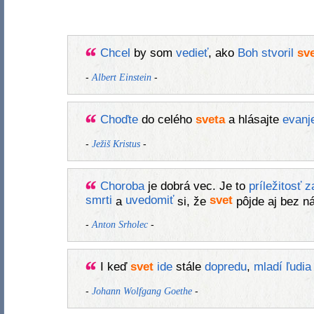
Chcel
by som
vedieť
, ako
Boh
stvoril
sv
-
-
Albert Einstein
Choďte
do celého
sveta
a hlásajte
evanj
-
-
Ježiš Kristus
Choroba
je dobrá vec. Je to
príležitosť
z
smrti
uvedomiť
svet
a
si, že
pôjde aj bez n
-
-
Anton Srholec
I keď
svet
ide
stále
dopredu
,
mladí
ľudia
-
-
Johann Wolfgang Goethe