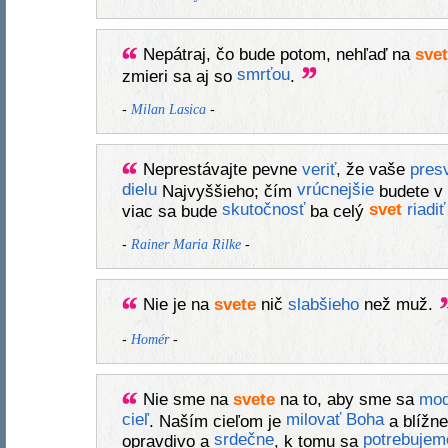
Nepátraj, čo bude potom, nehľaď na
svet
smrťou
zmieri sa aj so
.
-
-
Milan Lasica
Neprestávajte pevne
veriť
, že vaše
pres
dielu
vrúcnejšie
Najvyššieho; čím
budete v
skutočnosť
svet
riadiť
viac sa bude
ba celý
-
-
Rainer Maria Rilke
Nie je na
svete
nič
slabšieho
než muž.
-
-
Homér
Nie sme na
svete
na to, aby sme sa
modl
cieľ
milovať
Boha
. Naším cieľom je
a blížne
srdečne
potrebujem
opravdivo a
, k tomu sa