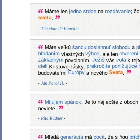
Máme len
jedno
srdce
na
rozdávanie
; č
svetu
.
-
-
Théodore de Banville
Máte veľkú
šancu
dosiahnuť
slobodu
a
p
hľadaním
výhod
otvoren
vlastných
, ale len
základným
Ježiš
volá
povolaním.
vás
k tej
cieli
prekročíte
ponižujúce
Kristovej lásky,
Európy
Sveta
budovateľmi
a nového
.
-
-
Ján Pavol II.
Milujem
spánok
. Je to najlepšie z oboch
neviete.
-
-
Rita Rudner
Mladá
generácia
má
pocit
, že s ňou
pric