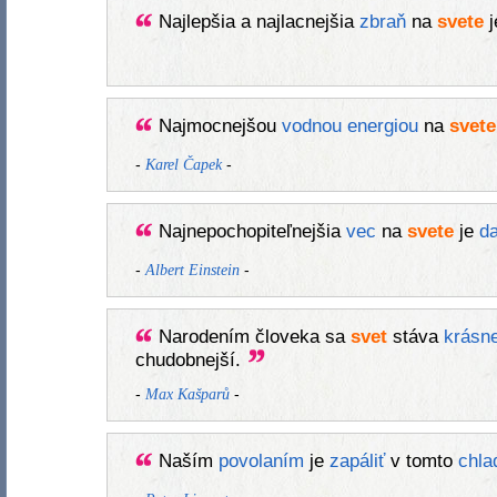
Najlepšia a najlacnejšia
zbraň
na
svete
j
Najmocnejšou
vodnou
energiou
na
svete
-
-
Karel Čapek
Najnepochopiteľnejšia
vec
na
svete
je
d
-
-
Albert Einstein
Narodením človeka sa
svet
stáva
krásne
chudobnejší.
-
-
Max Kašparů
Naším
povolaním
je
zapáliť
v tomto
chl