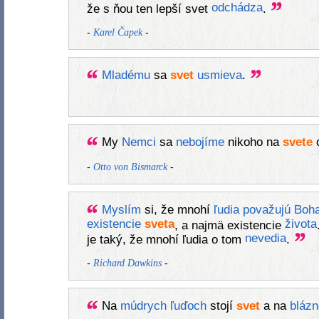
odchádza
že s ňou ten lepší svet
.
-
-
Karel Čapek
Mladému
sa
svet
usmieva
.
My
Nemci
sa
nebojíme
nikoho na
svete
-
-
Otto von Bismarck
Myslím
si, že mnohí
ľudia
považujú
Boh
existencie
sveta
života
, a najmä existencie
nevedia
je taký, že mnohí ľudia o tom
.
-
-
Richard Dawkins
Na
múdrych
ľuďoch
stojí
svet
a na
bláz