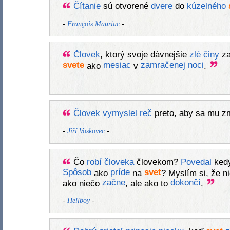
Čítanie
sú otvorené
dvere
do
kúzelného
-
-
François Mauriac
Človek
, ktorý svoje dávnejšie
zlé
činy
za
svete
mesiac
zamračenej
noci
ako
v
.
Človek
vymyslel
reč
preto, aby sa mu z
-
-
Jiří Voskovec
Čo
robí
človeka
človekom?
Povedal
kedy
Spôsob
príde
svet
ako
na
? Myslím si, že n
začne
dokončí
ako niečo
, ale ako to
.
-
-
Hellboy