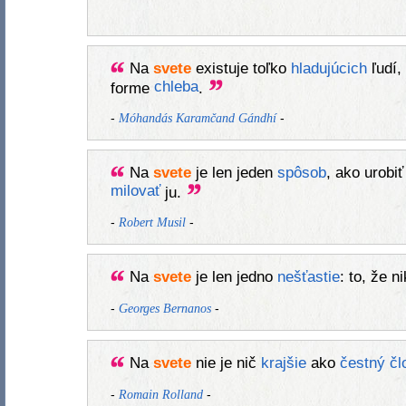
Na
svete
existuje toľko
hladujúcich
ľudí,
chleba
forme
.
-
-
Móhandás Karamčand Gándhí
Na
svete
je len jeden
spôsob
, ako urobi
milovať
ju.
-
-
Robert Musil
Na
svete
je len jedno
nešťastie
: to, že n
-
-
Georges Bernanos
Na
svete
nie je nič
krajšie
ako
čestný
čl
-
-
Romain Rolland