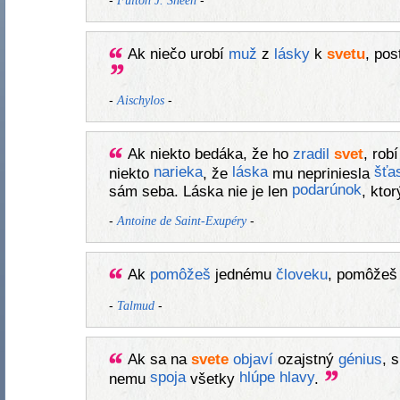
-
-
Fulton J. Sheen
Ak niečo urobí
muž
z
lásky
k
svetu
, pos
-
-
Aischylos
Ak niekto bedáka, že ho
zradil
svet
, rob
narieka
láska
šťas
niekto
, že
mu nepriniesla
podarúnok
sám seba. Láska nie je len
, ktor
-
-
Antoine de Saint-Exupéry
Ak
pomôžeš
jednému
človeku
, pomôžeš
-
-
Talmud
Ak sa na
svete
objaví
ozajstný
génius
, 
spoja
hlúpe
hlavy
nemu
všetky
.