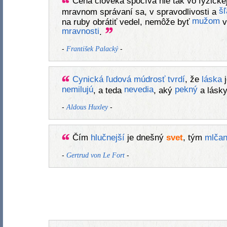
Cena človeka spočíva nie tak vo fyzicke
šľ
mravnom správaní sa, v spravodlivosti a
mužom
na ruby obrátiť vedel, nemôže byť
v
mravnosti
.
-
-
František Palacký
Cynická
ľudová
múdrosť
tvrdí
, že
láska
nemilujú
nevedia
pekný
, a teda
, aký
a lásk
-
-
Aldous Huxley
Čím
hlučnejší
je dnešný
svet
, tým
mlčanl
-
-
Gertrud von Le Fort