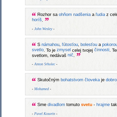
Rozhor sa
ohňom
nadšenia
a
ľudia
z cel
horíš
.
-
-
John Wesley
S
námahou
,
ľútosťou
,
bolesťou
a
pokoro
svetlo
zmysel
činnosti
. To je
celej tvojej
. T
nič
svetlom, nedávaš
.
-
-
Anton Srholec
Skutočným
bohatstvom
človeka
je
dobro
-
-
Mohamed
Sme
divadlom
tomuto
svetu
-
hrajme
tak
-
-
Pavel Kosorin