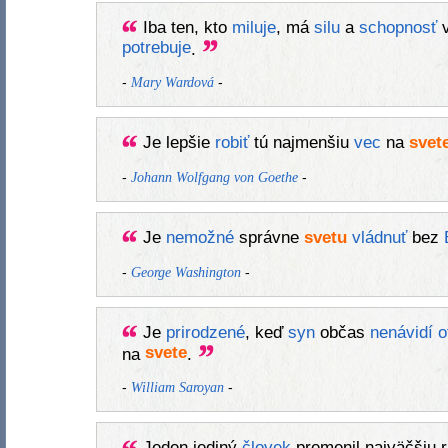
Iba ten, kto
miluje
, má
silu
a
schopnosť
v
potrebuje
.
-
-
Mary Wardová
Je lepšie
robiť
tú najmenšiu
vec
na
svet
-
-
Johann Wolfgang von Goethe
Je
nemožné
správne
svetu
vládnuť
bez
-
-
George Washington
Je
prirodzené
, keď
syn
občas
nenávidí
o
svete
na
.
-
-
William Saroyan
Jeden jediný
človek
premenil najväčšiu 