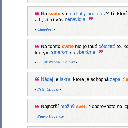
Na
svete
sú
tri
druhy
priateľov
? Tí, ktor
nenávidia
a tí, ktorí vás
.
-
-
Chamfort
Na tomto
svete
nie je také
dôležité
to, k
smerom
uberáme
ktorým
sa
.
-
-
Oliver Wendell Holmes
Nádej
je
iskra
, ktorá je schopná
zapáliť
s
-
-
Peter Strauss
Najhorší
možný
svet
. Neporovnateľne le
-
-
Paavo Haavikko