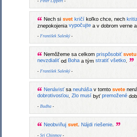
-
-
Peter Lippert
Nech si
svet
kričí
koľko chce, nech
kriti
vypočujte
znepokojenia
a v dobrom verne 
-
-
František Saleský
Nemôžeme sa celkom
prispôsobiť
svetu
nevzdialiť
Boha
stratiť
všetko
od
a tým
.
-
-
František Saleský
Nenávisť
sa
neuháša
v tomto
svete
nená
dobrotivosťou
Zlo
musí
premožené
.
byť
dob
-
-
Budha
Neobviňuj
svet
.
Nájdi
riešenie
.
-
-
Sri Chinmoy