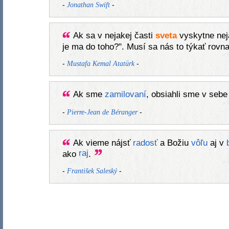
-
-
Jonathan Swift
Ak sa v nejakej časti
sveta
vyskytne ne
je ma do toho?". Musí sa nás to týkať rov
-
-
Mustafa Kemal Atatürk
Ak sme
zamilovaní
, obsiahli sme v sebe
-
-
Pierre-Jean de Béranger
Ak vieme nájsť
radosť
a Božiu
vôľu
aj v
raj
ako
.
-
-
František Saleský