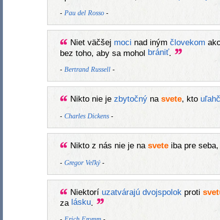
-
-
Pau del Rosso
Niet väčšej
moci
nad iným
človekom
ak
brániť
bez toho, aby sa mohol
.
-
-
Bertrand Russell
Nikto nie je
zbytočný
na
svete
, kto
uľahč
-
-
Charles Dickens
Nikto z nás nie je na
svete
iba pre seba, 
-
-
Gregor Veľký
Niektorí
uzatvárajú
dvojspolok
proti
svet
lásku
za
.
-
-
Erich Fromm