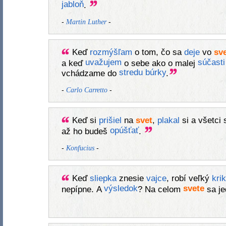
jabloň
.
-
-
Martin Luther
Keď
rozmýšľam
o tom, čo sa
deje
vo
sv
uvažujem
súčasti
a keď
o sebe ako o malej
stredu
búrky
vchádzame do
.
-
-
Carlo Carretto
Keď si
prišiel
na
svet
,
plakal
si a všetci
opúšťať
až ho budeš
.
-
-
Konfucius
Keď
sliepka
znesie
vajce
, robí veľký
krik
výsledok
svete
nepípne. A
? Na celom
sa je