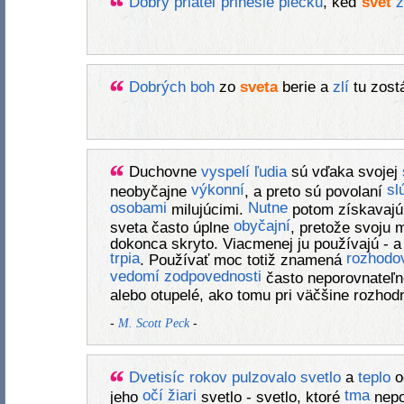
Dobrý
priateľ
prinesie
piecku
, keď
svet
z
Dobrých
boh
zo
sveta
berie a
zlí
tu zost
Duchovne
vyspelí
ľudia
sú vďaka svojej
výkonní
sl
neobyčajne
, a preto sú povolaní
osobami
Nutne
milujúcimi.
potom získavajú
obyčajní
sveta často úplne
, pretože svoju
dokonca skryto. Viacmenej ju používajú - a
trpia
rozhodo
. Používať moc totiž znamená
vedomí
zodpovednosti
často neporovnateľ
alebo otupelé, ako tomu pri väčšine rozhod
-
-
M. Scott Peck
Dvetisíc
rokov
pulzovalo
svetlo
a
teplo
o
očí
žiari
tma
jeho
svetlo - svetlo, ktoré
nepo