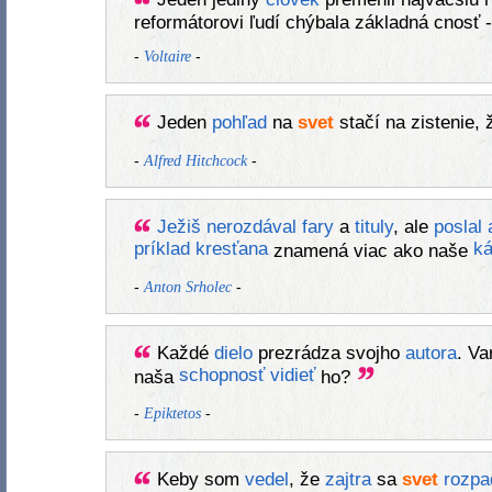
reformátorovi ľudí chýbala základná cnosť 
-
-
Voltaire
Jeden
pohľad
na
svet
stačí na zistenie,
-
-
Alfred Hitchcock
Ježiš
nerozdával
fary
a
tituly
, ale
poslal
príklad
kresťana
k
znamená viac ako naše
-
-
Anton Srholec
Každé
dielo
prezrádza svojho
autora
. Va
schopnosť
vidieť
naša
ho?
-
-
Epiktetos
Keby som
vedel
, že
zajtra
sa
svet
rozpa