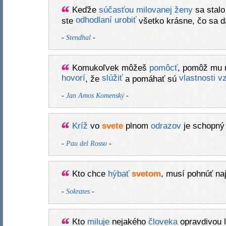
Keďže
súčasťou
milovanej
ženy
sa stal
odhodlaní
urobiť
ste
všetko krásne, čo sa d
-
-
Stendhal
Komukoľvek môžeš
pomôcť
, pomôž mu 
hovorí
slúžiť
vlastnosti
v
, že
a pomáhať sú
-
-
Jan Amos Komenský
Kríž
vo
svete
plnom
odrazov
je schopný 
-
-
Pau del Rosso
Kto chce
hýbať
svetom
, musí pohnúť n
-
-
Sokrates
Kto
miluje
nejakého
človeka
opravdivou l