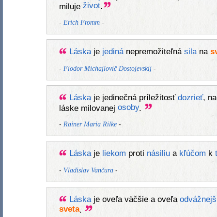
život
miluje
.
-
-
Erich Fromm
Láska
je
jediná
nepremožiteľná
sila
na
s
-
-
Fiodor Michajlovič Dostojevskij
Láska
je jedinečná príležitosť
dozrieť
, n
osoby
láske milovanej
.
-
-
Rainer Maria Rilke
Láska
je
liekom
proti
násiliu
a
kľúčom
k
-
-
Vladislav Vančura
Láska
je oveľa väčšie a oveľa
odvážnejš
sveta
.