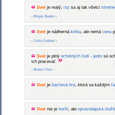
Svet
je malý;
raz
sa aj tak všetci
stretn
-
-
Brigite Bardot
Svet
je nádherná
kniha
, ale nemá
cenu
p
-
-
Carlo Goldoni
Svet
je plný
ochotných
ľudí
-
jedni
sú oc
ich pracovať.
-
-
Robert Frost
Svet
je
šachová
hra
, ktorá sa každým
ť
Svet
nie je
horší
, ale
spravodajská služ