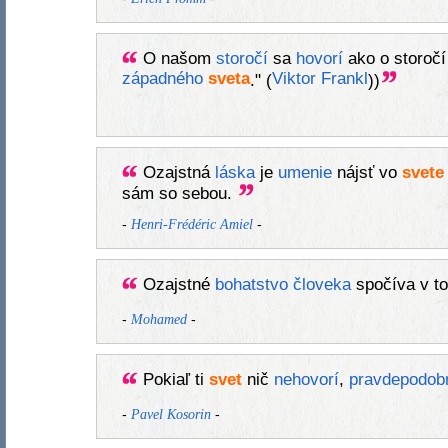
O našom
storočí
sa
hovorí
ako o storoč
západného
sveta
Viktor Frankl
." (
))
Ozajstná
láska
je
umenie
nájsť vo
svete
sám so sebou.
-
-
Henri-Frédéric Amiel
Ozajstné
bohatstvo
človeka
spočíva v t
-
-
Mohamed
Pokiaľ ti
svet
nič
nehovorí
,
pravdepodob
-
-
Pavel Kosorin