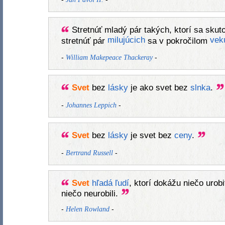
Stretnúť mladý pár takých, ktorí sa sku
milujúcich
vek
stretnúť pár
sa v pokročilom
-
-
William Makepeace Thackeray
Svet
bez
lásky
je ako svet bez
slnka
.
-
-
Johannes Leppich
Svet
bez
lásky
je svet bez
ceny
.
-
-
Bertrand Russell
Svet
hľadá
ľudí
, ktorí dokážu niečo urobi
niečo neurobili.
-
-
Helen Rowland