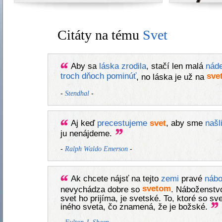
Citáty na tému
Svet
Aby sa
láska
zrodila
, stačí len malá
náde
troch
dňoch
pominúť
sve
, no láska je už na
-
-
Stendhal
Aj keď
precestujeme
svet
, aby sme
našl
ju nenájdeme.
-
-
Ralph Waldo Emerson
Ak chcete nájsť na tejto
zemi
pravé
nábo
svetom
nevychádza dobre so
. Náboženstv
svet ho prijíma, je svetské. To, ktoré so 
iného sveta, čo znamená, že je božské.