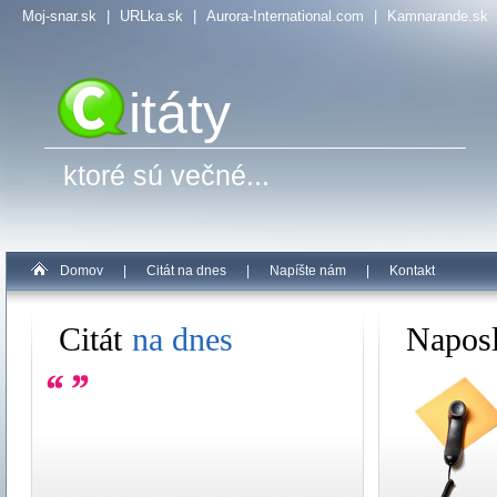
Moj-snar.sk
|
URLka.sk
|
Aurora-International.com
|
Kamnarande.sk
itáty
ktoré sú večné...
Domov
|
Citát na dnes
|
Napíšte nám
|
Kontakt
Citát
na dnes
Napos