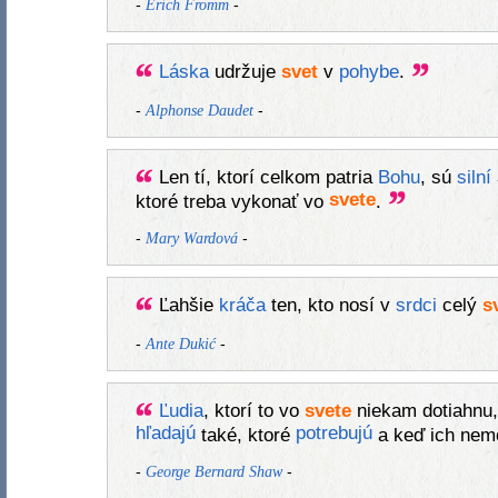
-
-
Erich Fromm
Láska
udržuje
svet
v
pohybe
.
-
-
Alphonse Daudet
Len tí, ktorí celkom patria
Bohu
, sú
silní
svete
ktoré treba vykonať vo
.
-
-
Mary Wardová
Ľahšie
kráča
ten, kto nosí v
srdci
celý
s
-
-
Ante Dukić
Ľudia
, ktorí to vo
svete
niekam dotiahnu, 
hľadajú
potrebujú
také, ktoré
a keď ich nemô
-
-
George Bernard Shaw