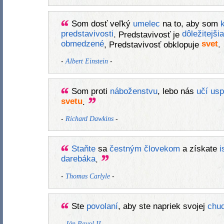
Som dosť veľký
umelec
na to, aby som
k
predstavivosti
dôležitejšia
. Predstavivosť je
obmedzené
svet
, Predstavivosť obklopuje
.
-
-
Albert Einstein
Som proti
náboženstvu
, lebo nás
učí
usp
svetu
.
-
-
Richard Dawkins
Staňte
sa
čestným
človekom
a získate
i
darebáka
.
-
-
Thomas Carlyle
Ste
povolaní
, aby ste napriek svojej
chu
-
-
Ján Pavol II.