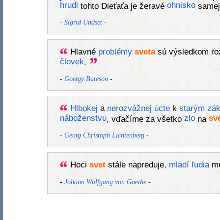
hrudi
ohnisko
tohto Dieťaťa je žeravé
same
-
-
Sigrid Undset
Hlavné
problémy
sveta
sú výsledkom roz
človek
.
-
-
Goergy Bateson
Hlbokej
a
nerozvážnej
úcte
k
starým
zá
náboženstvu
zlo
sv
, vďačíme za všetko
na
-
-
Georg Christoph Lichtenberg
Hoci
svet
stále napreduje,
mladí
ľudia
mu
-
-
Johann Wolfgang von Goethe