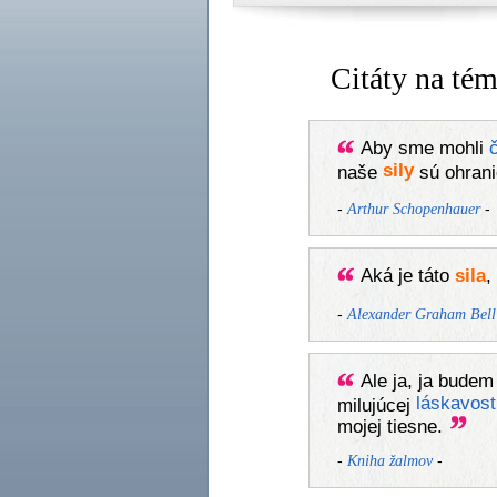
Citáty na té
Aby sme mohli
č
sily
naše
sú ohran
-
-
Arthur Schopenhauer
Aká je táto
sila
,
-
Alexander Graham Bell
Ale ja, ja bude
láskavost
milujúcej
mojej tiesne.
-
-
Kniha žalmov