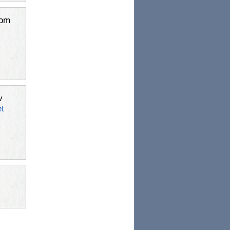
rom
v
t