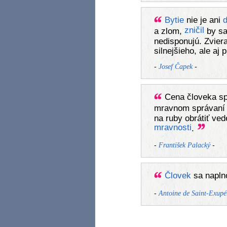
Bytie
nie je ani
d
zničil
a zlom,
by sa
nedisponujú. Zvier
silnejšieho, ale aj
-
-
Josef Čapek
Cena človeka sp
mravnom správaní s
na ruby obrátiť ve
mravnosti
.
-
-
František Palacký
Človek
sa napl
-
Antoine de Saint-Exupé