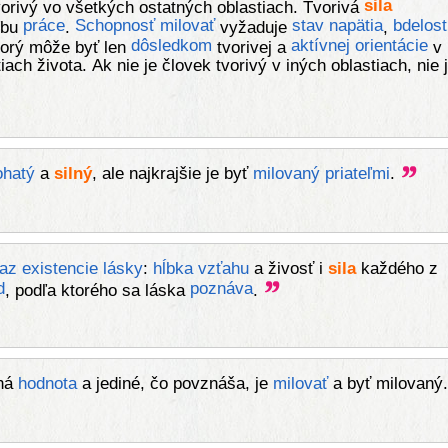
sila
orivý vo všetkých ostatných oblastiach. Tvorivá
práce
Schopnosť
milovať
stav
napätia
bdelost
ľbu
.
vyžaduje
,
dôsledkom
aktívnej
orientácie
torý môže byť len
tvorivej a
v
ach života. Ak nie je človek tvorivý v iných oblastiach, nie 
ohatý
a
silný
, ale najkrajšie je byť
milovaný
priateľmi
.
az
existencie
lásky
:
hĺbka
vzťahu
a živosť i
sila
každého z
d
poznáva
, podľa ktorého sa láska
.
iná
hodnota
a jediné, čo povznáša, je
milovať
a byť milovaný