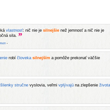
ská
vlastnosť
: nič nie je
silnejšie
než jemnosť a nič nie je
očná sila.
-
kman
enie
robí
človeka
silnejším
a pomôže prekonať väčšie
šlienky
stručne
vyslovia, veľmi
vplývajú
na zlepšenie
život