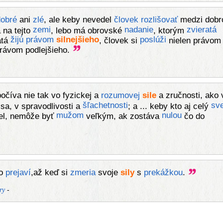
obré
ani
zlé
, ale keby nevedel
človek
rozlišovať
medzi dob
zemi
nadanie
zvieratá
 na tejto
, lebo má obrovské
, ktorým
žijú
právom
silnejšieho
poslúži
atá
, človek si
nielen právom
 právom podlejšieho.
očíva nie tak vo fyzickej a
rozumovej
sile
a zručnosti, ako 
šľachetnosti
sve
a, v spravodlivosti a
; a ... keby kto aj celý
mužom
nulou
del, nemôže byť
veľkým, ak zostáva
čo do
no
prejaví
,až keď si
zmeria
svoje
sily
s
prekážkou
.
-
ry