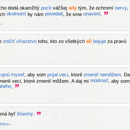
cho dodá okamžitý
pocit
väčšej
sily
tým, že ochromí
nervy
,
okolností
povedali
unavení
ých
by nám
, že sme
.
-
e
zničiť
víťazstvo
toho, kto zo všetkých
síl
bojuje
za pravú
ojnú
myseľ
, aby som
prijal
veci
, ktoré
zmeniť
nemôžem
. Da
múdrosť
menil veci, ktoré zmeniť môžem. A daj mi
, aby som
uhého
.
ená byť
šťastný
.
-
ellow