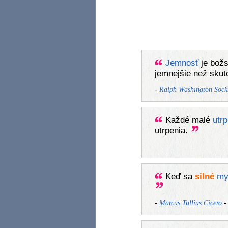
Jemnosť
je bož
jemnejšie než skut
-
Ralph Washington Soc
Každé malé
utrp
utrpenia.
Keď sa
silné
my
-
-
Marcus Tullius Cicero