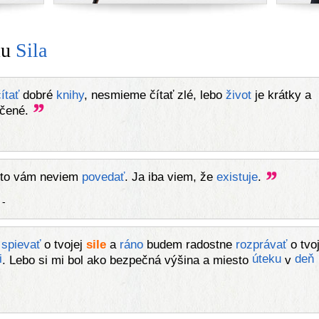
mu
Sila
ítať
dobré
knihy
, nesmieme čítať zlé, lebo
život
je krátky a
ičené.
 to vám neviem
povedať
. Ja iba viem, že
existuje
.
-
m
spievať
o tvojej
sile
a
ráno
budem radostne
rozprávať
o tvoj
i
úteku
deň
. Lebo si mi bol ako bezpečná výšina a miesto
v