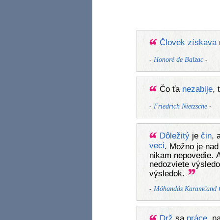
Človek
získava
-
-
Honoré de Balzac
Čo ťa
nezabije
, 
-
-
Friedrich Nietzsche
Dôležitý
je
čin
, 
veci
. Možno je na
nikam nepovedie. 
nedozviete výsledo
výsledok.
-
Móhandás Karamčand 
Drž
sa
práce
, n