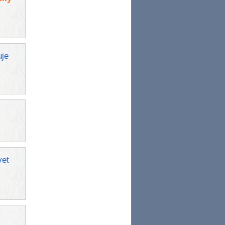
uje
vet