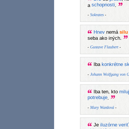
schopnosti
a
.
-
-
Sokrates
Hnev
nemá
silu
seba ako iných.
-
-
Gustave Flaubert
Iba
konkrétne
s
-
Johann Wolfgang von G
Iba ten, kto
milu
potrebuje
.
-
-
Mary Wardová
Je
iluzórne
veriť