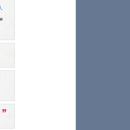
i
,
je
.