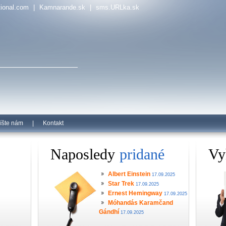
tional.com
|
Kamnarande.sk
|
sms.URLka.sk
íšte nám
|
Kontakt
Naposledy
pridané
Vy
Albert Einstein
17.09.2025
Star Trek
17.09.2025
Ernest Hemingway
17.09.2025
Móhandás Karamčand
Gándhí
17.09.2025