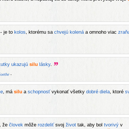
- je to
kolos
, ktorému sa
chvejú
kolená
a omnoho viac
zraň
kutky
ukazujú
silu
lásky
.
-
oethe
je
, má
silu
a
schopnosť
vykonať všetky
dobré
diela
, ktoré
s
, že
človek
môže
rozdeliť
svoj
život
tak, aby bol
tvorivý
v