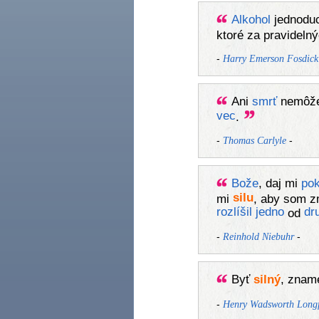
Alkohol
jednodu
ktoré za pravideln
-
Harry Emerson Fosdick
Ani
smrť
nemôž
vec
.
-
-
Thomas Carlyle
Bože
, daj mi
pok
silu
mi
, aby som z
rozlíšil
jedno
dr
od
-
-
Reinhold Niebuhr
Byť
silný
, znam
-
Henry Wadsworth Longf