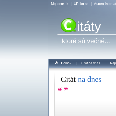
Moj-snar.sk
|
URLka.sk
|
Aurora-Interna
itáty
ktoré sú večné...
Domov
|
Citát na dnes
|
Nap
Citát
na dnes