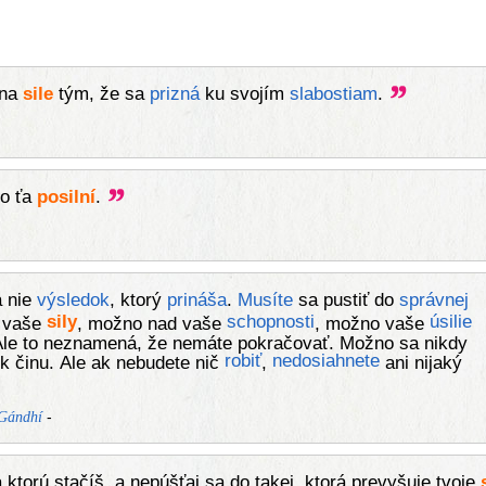
na
sile
tým, že sa
prizná
ku svojím
slabostiam
.
to ťa
posilní
.
a nie
výsledok
, ktorý
prináša
.
Musíte
sa pustiť do
správnej
sily
schopnosti
úsilie
d vaše
, možno nad vaše
, možno vaše
Ale to neznamená, že nemáte pokračovať. Možno sa nikdy
robiť
nedosiahnete
k činu. Ale ak nebudete nič
,
ani nijaký
-
Gándhí
a ktorú stačíš, a nepúšťaj sa do takej, ktorá prevyšuje tvoje