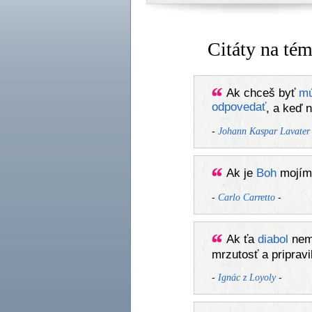
Citáty na té
Ak chceš byť
m
odpovedať
, a keď
-
Johann Kaspar Lavater
Ak je
Boh
mojí
-
-
Carlo Carretto
Ak ťa
diabol
nem
mrzutosť a pripravi
-
-
Ignác z Loyoly