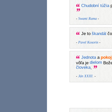
Chudobní
túžia
-
-
Swami Rama
Je to
škandál
č
-
-
Pavel Kosorin
Jednota
a
pokoj
dielom
vôľa je
Bož
človeka
.
-
-
Ján XXIII.