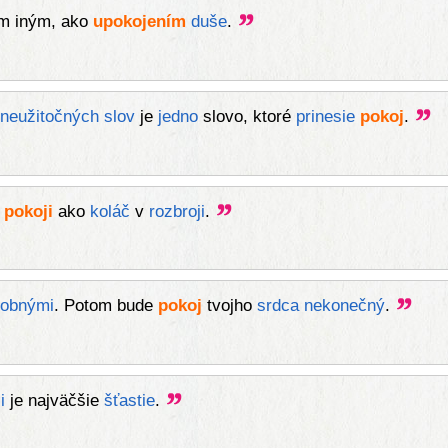
ím iným, ako
upokojením
duše
.
neužitočných
slov
je
jedno
slovo, ktoré
prinesie
pokoj
.
v
pokoji
ako
koláč
v
rozbroji
.
obnými
. Potom bude
pokoj
tvojho
srdca
nekonečný
.
i
je najväčšie
šťastie
.