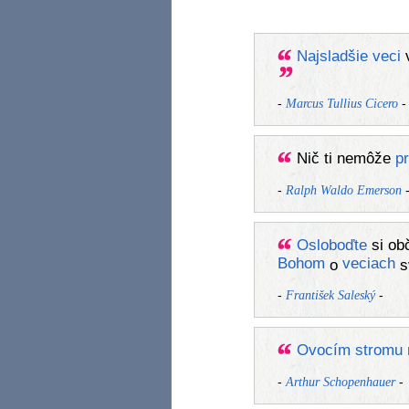
Najsladšie
veci
-
-
Marcus Tullius Cicero
Nič ti nemôže
pr
-
Ralph Waldo Emerson
Osloboďte
si ob
Bohom
veciach
o
s
-
-
František Saleský
Ovocím
stromu
-
-
Arthur Schopenhauer