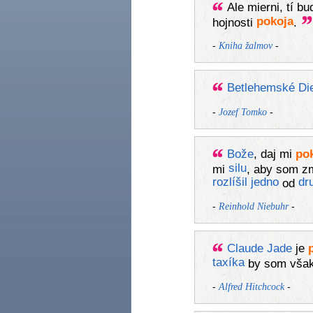
Ale mierni, tí bu
pokoja
hojnosti
.
-
-
Kniha žalmov
Betlehemské
Di
-
-
Jozef Tomko
Bože
, daj mi
po
silu
mi
, aby som zm
rozlíšil
jedno
dr
od
-
-
Reinhold Niebuhr
Claude Jade
je
taxíka
by som však
-
-
Alfred Hitchcock