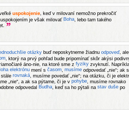
veľké
uspokojenie
, keď v milovaní nemožno prekročiť
Boha
uspokojením je však milovať
, lebo tam takého
et.
jednoduchšie
otázky
buď neposkytneme žiadnu
odpoveď
, al
om
, ktorý na prvý pohľad bude pripomínať skôr akýsi podivn
fyziky
iamočiaré áno-nie, na ktoré sme z
zvyknutí. Napríkl
loha
elektrónu
časom
musíme
mení s
,
odpovedať „nie“; ak 
rovnaká
 stále
, musíme povedať „nie“; na otázku, či je elekt
pohybe
me „nie“, a ak sa pýtame, či je v
, musíme rovnako
Budha
stav
duše
Podobne odpovedal
, keď sa ho pýtali na
po