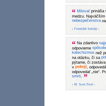
Milovať
prináša 
medzu. Najväčším 
nebezpečenstva
ni
-
-
František Saleský
Na zdanlivo
naj
spôsob
odpovieme
katechizmus
než pr
po
na otázku, či sa
pýtame, či zostáva
pokoji
v
, odpovedá
odpovedať „nie“. 
smrti
.
-
-
M. Scott Peck