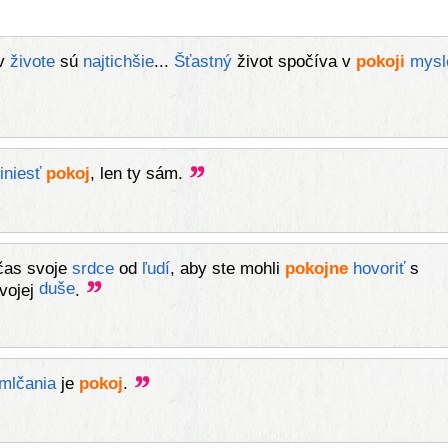
v
živote
sú
najtichšie
...
Šťastný
život spočíva v
pokoji
mysl
iniesť
pokoj
, len ty sám.
-
čas svoje
srdce
od
ľudí
, aby ste mohli
pokojne
hovoriť
s
duše
vojej
.
mlčania
je
pokoj
.