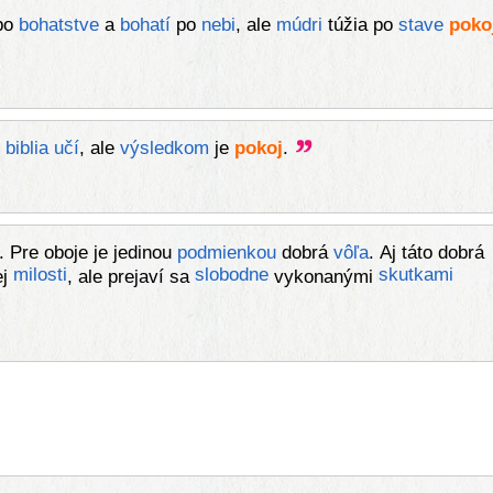
po
bohatstve
a
bohatí
po
nebi
, ale
múdri
túžia po
stave
poko
o
biblia
učí
, ale
výsledkom
je
pokoj
.
. Pre oboje je jedinou
podmienkou
dobrá
vôľa
. Aj táto dobrá
milosti
slobodne
skutkami
ej
, ale prejaví sa
vykonanými