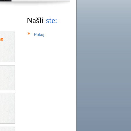
Našli
ste:
Pokoj
ne