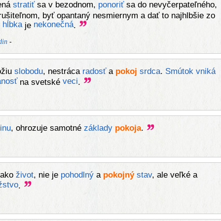
ená
stratiť
sa v bezodnom,
ponoriť
sa do nevyčerpateľného,
ušiteľnom, byť opantaný nesmiernym a dať to najhlbšie zo
hĺbka
nekonečná
o
je
.
-
din
ožiu
slobodu
, nestráca
radosť
a
pokoj
srdca
.
Smútok
vniká
anosť
veci
na svetské
.
inu
, ohrozuje samotné
základy
pokoja
.
 ako
život
, nie je
pohodlný
a
pokojný
stav
, ale veľké a
žstvo
.