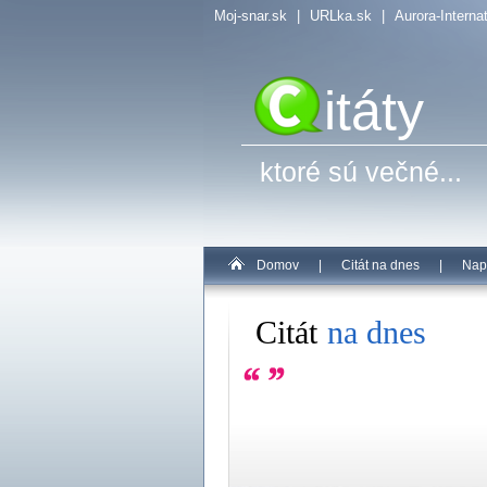
Moj-snar.sk
|
URLka.sk
|
Aurora-Interna
itáty
ktoré sú večné...
Domov
|
Citát na dnes
|
Nap
Citát
na dnes