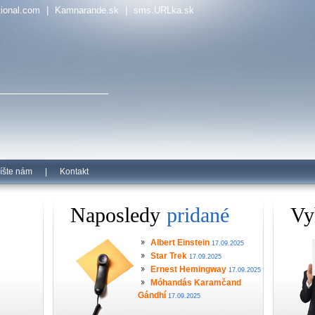
tional.com
|
Kamnarande.sk
|
sms.URLka.sk
íšte nám
|
Kontakt
Naposledy
pridané
Vy
Albert Einstein
17.09.2025
Star Trek
17.09.2025
Ernest Hemingway
17.09.2025
Móhandás Karamčand
Gándhí
17.09.2025