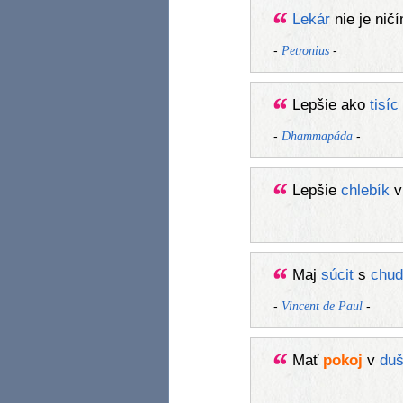
Lekár
nie je nič
-
-
Petronius
Lepšie ako
tisíc
-
-
Dhammapáda
Lepšie
chlebík
Maj
súcit
s
chud
-
-
Vincent de Paul
Mať
pokoj
v
duš