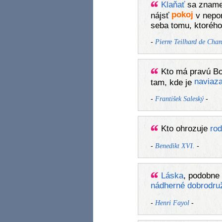
Klaňať
sa znam
pokoj
nájsť
v nepor
seba tomu, ktoréh
-
Pierre Teilhard de Char
Kto má pravú B
naviaz
tam, kde je
-
-
František Saleský
Kto ohrozuje
rod
-
-
Benedikt XVI.
Láska
, podobne
nádherné
dobrodru
-
-
Henri Fayol