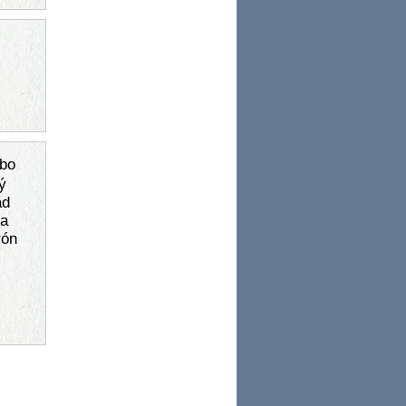
ebo
ý
ad
sa
rón