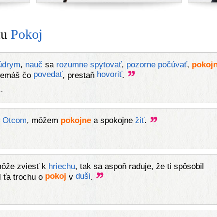
mu
Pokoj
údrym
,
nauč
sa
rozumne
spytovať
,
pozorne
počúvať
,
pokoj
povedať
hovoriť
 nemáš čo
, prestaň
.
-
m
Otcom
, môžem
pokojne
a spokojne
žiť
.
ôže zviesť k
hriechu
, tak sa aspoň raduje, že ti spôsobil
pokoj
duši
l ťa trochu o
v
.