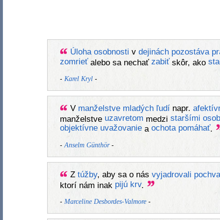
Úloha
osobnosti
v
dejinách
pozostáva
pr
zomrieť
zabiť
sta
alebo sa nechať
skôr, ako
-
-
Karel Kryl
V
manželstve
mladých
ľudí
napr.
afektív
uzavretom
staršími
oso
manželstve
medzi
objektívne
uvažovanie
ochota
pomáhať
a
.
-
-
Anselm Günthör
Z
túžby
, aby sa o nás
vyjadrovali
pochva
pijú
krv
ktorí nám inak
.
-
-
Marceline Desbordes-Valmore