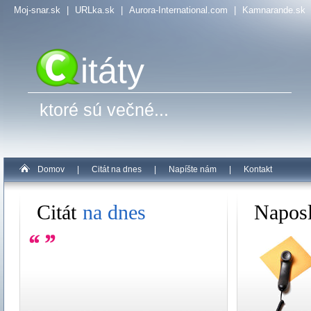
Moj-snar.sk
|
URLka.sk
|
Aurora-International.com
|
Kamnarande.sk
itáty
ktoré sú večné...
Domov
|
Citát na dnes
|
Napíšte nám
|
Kontakt
Citát
na dnes
Napos