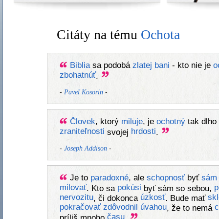
Citáty na tému
Ochota
Biblia
sa podobá
zlatej
bani
- kto nie je
o
zbohatnúť
.
-
-
Pavel Kosorin
Človek
, ktorý
miluje
, je
ochotný
tak dlho
zraniteľnosti
hrdosti
svojej
.
-
-
Joseph Addison
Je to
paradoxné
, ale
schopnosť
byť
sám
milovať
pokúsi
p
. Kto sa
byť sám so sebou,
nervozitu
úzkosť
sk
, či dokonca
. Bude mať
pokračovať
zdôvodnil
úvahou
c
, že to nemá
času
príliš mnoho
.