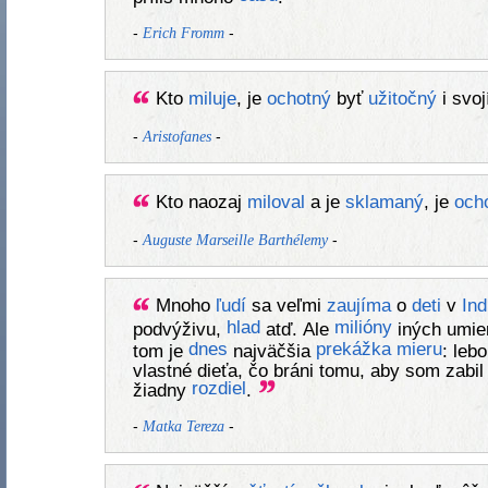
-
-
Erich Fromm
Kto
miluje
, je
ochotný
byť
užitočný
i svo
-
-
Aristofanes
Kto naozaj
miloval
a je
sklamaný
, je
och
-
-
Auguste Marseille Barthélemy
Mnoho
ľudí
sa veľmi
zaujíma
o
deti
v
Ind
hlad
milióny
podvýživu,
atď. Ale
iných umie
dnes
prekážka
mieru
tom je
najväčšia
: leb
vlastné dieťa, čo bráni tomu, aby som zabil
rozdiel
žiadny
.
-
-
Matka Tereza