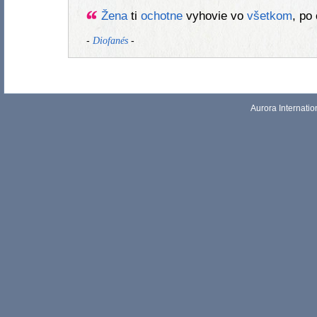
Žena
ti
ochotne
vyhovie vo
všetkom
, p
-
-
Diofanés
Aurora Internati