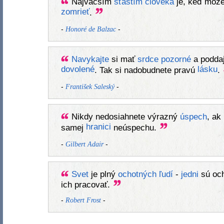
Najväčším
šťastím
človeka
je, keď môž
zomrieť
.
-
-
Honoré de Balzac
Navykajte
si mať
srdce
pozorné
a podda
dovolené
lásku
. Tak si nadobudnete pravú
.
-
-
František Saleský
Nikdy nedosiahnete výrazný
úspech
, ak
hranici
samej
neúspechu.
-
-
Gilbert Adair
Svet
je plný
ochotných
ľudí
-
jedni
sú oc
ich pracovať.
-
-
Robert Frost