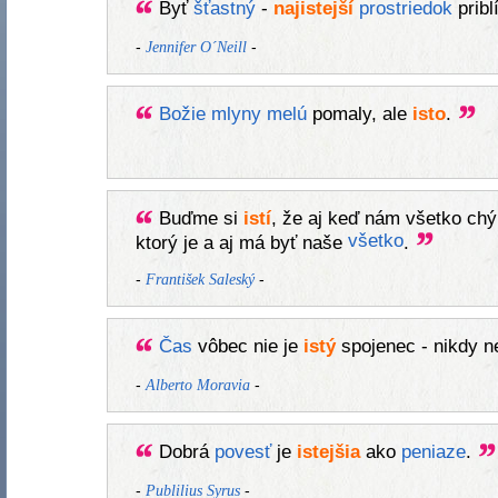
Byť
šťastný
-
najistejší
prostriedok
pribl
-
-
Jennifer O´Neill
Božie
mlyny
melú
pomaly, ale
isto
.
Buďme si
istí
, že aj keď nám všetko ch
všetko
ktorý je a aj má byť naše
.
-
-
František Saleský
Čas
vôbec nie je
istý
spojenec - nikdy n
-
-
Alberto Moravia
Dobrá
povesť
je
istejšia
ako
peniaze
.
-
-
Publilius Syrus