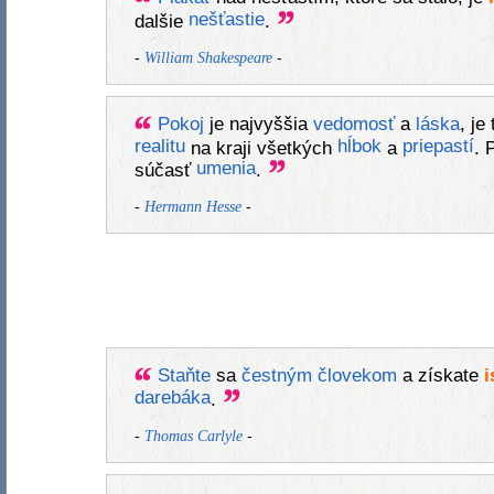
nešťastie
dalšie
.
-
-
William Shakespeare
Pokoj
je najvyššia
vedomosť
a
láska
, je
realitu
hĺbok
priepastí
na kraji všetkých
a
. 
umenia
súčasť
.
-
-
Hermann Hesse
Staňte
sa
čestným
človekom
a získate
i
darebáka
.
-
-
Thomas Carlyle