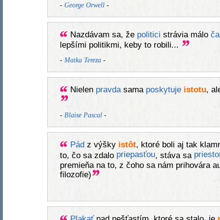
-
-
George Orwell
Nazdávam sa, že
politici
strávia málo
ča
lepšími politikmi, keby to robili...
-
-
Matka Tereza
Nielen
pravda
sama
poskytuje
istotu
, a
-
-
Blaise Pascal
Pád
z výšky
istôt
, ktoré boli aj tak kl
priepasťou
priest
to, čo sa zdalo
, stáva sa
premieňa na to, z čoho sa nám prihovára aut
filozofie)
Plakať
nad nešťastím, ktoré sa stalo, je