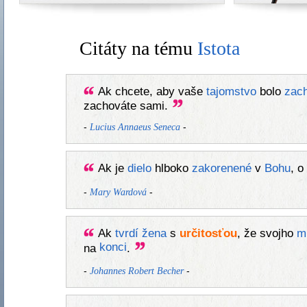
Citáty na tému
Istota
Ak chcete, aby vaše
tajomstvo
bolo
zac
zachováte sami.
-
-
Lucius Annaeus Seneca
Ak je
dielo
hlboko
zakorenené
v
Bohu
, o
-
-
Mary Wardová
Ak
tvrdí
žena
s
určitosťou
, že svojho
m
konci
na
.
-
-
Johannes Robert Becher