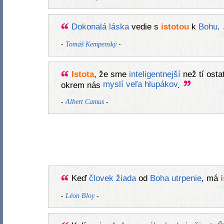
Dokonalá
láska
vedie s
istotou
k
Bohu
.
-
-
Tomáš Kempenský
Istota
, že sme
inteligentnejší
než tí ostat
myslí
veľa
hlupákov
okrem nás
.
-
-
Albert Camus
Keď
človek
žiada
od
Boha
utrpenie
, má
-
-
Léon Bloy