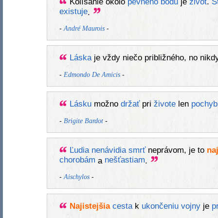
Kolísanie okolo
pevného
bodu
je
život
.
Š
existuje
.
-
-
André Maurois
Láska
je vždy niečo približného, no nikd
-
-
Edmondo De Amicis
Lásku
možno
držať
pri
živote
len
pochyb
-
-
Brigite Bardot
Ľudia
nenávidia
smrť
neprávom, je to
naj
chorobám
nešťastiam
a
.
-
-
Aischylos
Najistejšia
cesta
k
ukončeniu
vojny
je
p