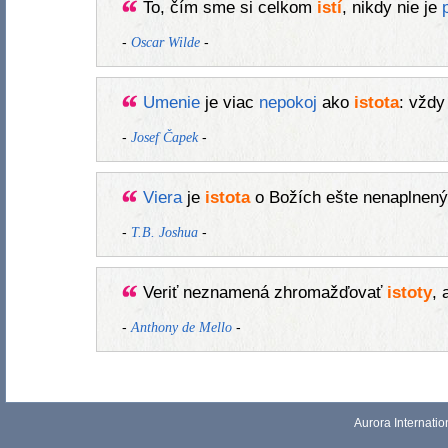
To, čím sme si celkom
istí
, nikdy nie je
-
-
Oscar Wilde
Umenie
je viac
nepokoj
ako
istota
: vždy
-
-
Josef Čapek
Viera
je
istota
o Božích ešte nenaplnený
-
-
T.B. Joshua
Veriť neznamená zhromažďovať
istoty
, 
-
-
Anthony de Mello
Aurora Internati