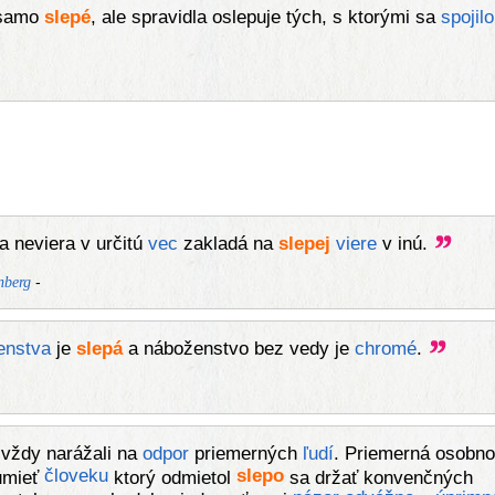
samo
slepé
, ale spravidla oslepuje tých, s ktorými sa
spojilo
a neviera v určitú
vec
zakladá na
slepej
viere
v inú.
-
nberg
enstva
je
slepá
a náboženstvo bez vedy je
chromé
.
vždy narážali na
odpor
priemerných
ľudí
. Priemerná osobno
človeku
slepo
umieť
ktorý odmietol
sa držať konvenčných