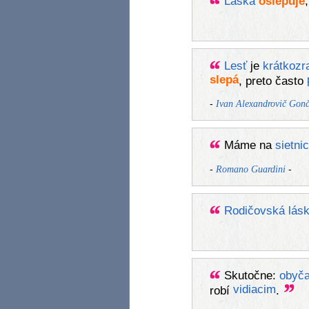
Láska
oslepuje
Lesť
je
krátkozr
slepá
, preto často
-
Ivan Alexandrovič Gonč
Máme na
sietnic
-
-
Romano Guardini
Rodičovská
lás
Skutočne:
obyča
vidiacim
robí
.