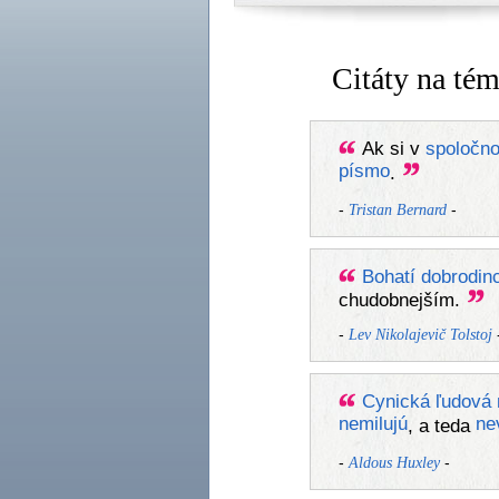
Citáty na té
Ak si v
spoločno
písmo
.
-
-
Tristan Bernard
Bohatí
dobrodinc
chudobnejším.
-
Lev Nikolajevič Tolstoj
Cynická
ľudová
nemilujú
ne
, a teda
-
-
Aldous Huxley