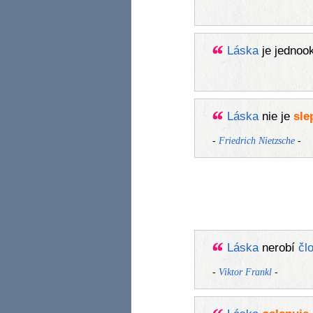
Láska
je jednoo
Láska
nie je
sle
-
-
Friedrich Nietzsche
Láska
nerobí
čl
-
-
Viktor Frankl