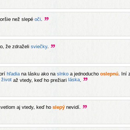
oršie než slepé
oči
.
o, že zdraželi
sviečky
.
torí
hľadia
na lásku ako na
slnko
a jednoducho
oslepnú
. Iní
život
láska
až vtedy, keď ho prežiari
.
vetlom aj vtedy, keď ho
slepý
nevidí.