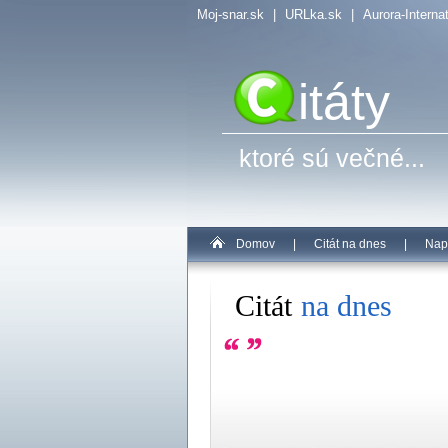
Moj-snar.sk
|
URLka.sk
|
Aurora-Interna
itáty
ktoré sú večné...
Domov
|
Citát na dnes
|
Nap
Citát
na dnes