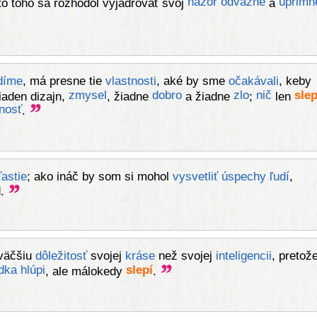
názor
odvážne
úprimn
o toho sa rozhodol vyjadrovať svoj
a
díme
, má presne tie
vlastnosti
, aké by sme
očakávali
, keby
zmysel
dobro
zlo
nič
sle
iaden dizajn,
, žiadne
a žiadne
;
len
nosť
.
ťastie
; ako ináč by som si mohol
vysvetliť
úspechy
ľudí
,
d.
 väčšiu
dôležitosť
svojej
kráse
než svojej
inteligencii
, pretož
dka
hlúpi
slepí
, ale málokedy
.