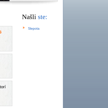
Našli
ste:
Slepota
é
torí