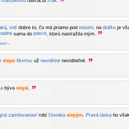
,
manželstvo
navracia
zrak
.
aká
,
vidí
dobre to, čo má priamo pod
nosom
, na
diaľku
je vš
padne
pasce
sama do
, ktorú nastražila iným.
-
arov
i
slepú
škvrnu
: už
nevidíme
neviditeľné.
ka
býva
slepá
.
jná
zamilovanosť
robí
človeka
slepým
.
Pravá
láska
ho vša