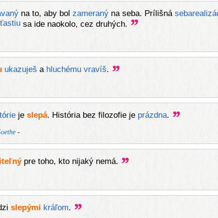
avaný
na to, aby bol
zameraný
na seba. Prílišná
sebarealizá
ťastiu
sa ide naokolo, cez druhých.
u
ukazuješ
a
hluchému
vravíš
.
tórie
je
slepá
. História bez filozofie je
prázdna
.
-
oethe
iteľný
pre toho, kto nijaký nemá.
dzi
slepými
kráľom
.