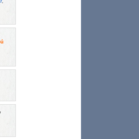
e
.
pú
e