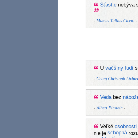
Šťastie
nebýva 
-
-
Marcus Tullius Cicero
U
väčšiny
ľudí
s
-
Georg Christoph Lichte
Veda
bez
nábož
-
-
Albert Einstein
Veľké
osobnosti
schopná
nie je
roz