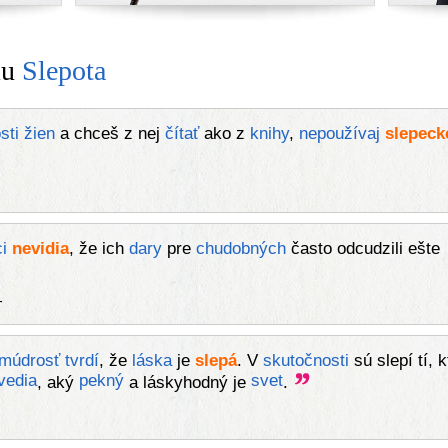
mu
Slepota
sti
žien
a chceš z nej
čítať
ako z
knihy
,
nepoužívaj
slepeck
i
nevidia
, že ich
dary
pre
chudobných
často odcudzili ešte
-
múdrosť
tvrdí
, že
láska
je
slepá
. V
skutočnosti
sú slepí tí, k
vedia
pekný
svet
, aký
a láskyhodný je
.