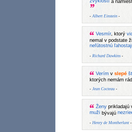
zvyklostí
a namiest
-
-
Albert Einstein
Vesmír
, ktorý
vi
nemal v podstate ž
neľútostnú
ľahostaj
-
-
Richard Dawkins
Verím
v
slepé
š
ktorých nemám rá
-
-
Jean Cocteau
Ženy
prikladajú
muži
nezrie
bývajú
-
-
Henry de Montherlant