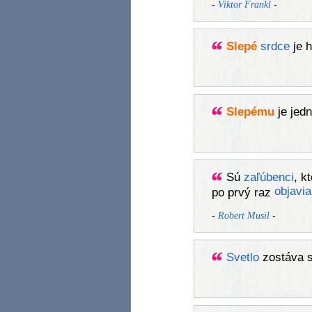
-
-
Viktor Frankl
Slepé
srdce
je h
Slepému
je jedn
Sú
zaľúbenci
, k
objavia
po prvý raz
-
-
Robert Musil
Svetlo
zostáva s