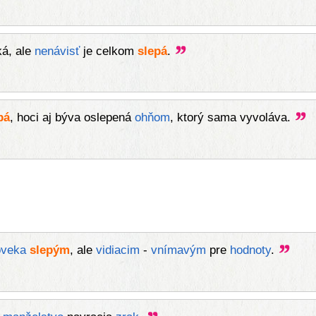
ká, ale
nenávisť
je celkom
slepá
.
pá
, hoci aj býva oslepená
ohňom
, ktorý sama vyvoláva.
oveka
slepým
, ale
vidiacim
-
vnímavým
pre
hodnoty
.