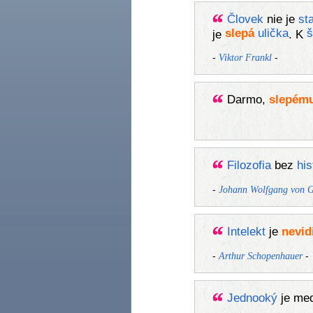
Človek
nie je
st
slepá
ulička
š
je
. K
-
-
Viktor Frankl
Darmo,
slepém
Filozofia
bez
his
-
Johann Wolfgang von G
Intelekt
je
nevid
-
-
Arthur Schopenhauer
Jedno
oký
je me