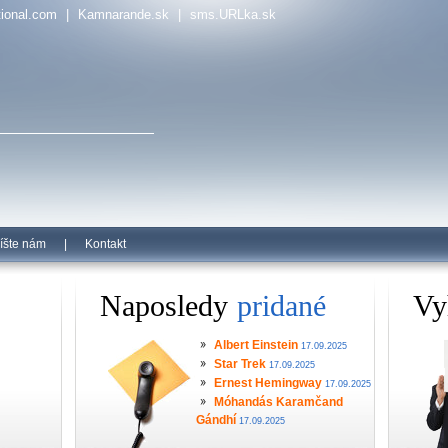
tional.com
|
Kamnarande.sk
|
sms.URLka.sk
íšte nám
|
Kontakt
Naposledy
pridané
Vy
Albert Einstein
17.09.2025
Star Trek
17.09.2025
Ernest Hemingway
17.09.2025
Móhandás Karamčand
Gándhí
17.09.2025