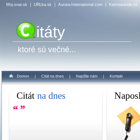
Moj-snar.sk
|
URLka.sk
|
Aurora-International.com
|
Kamnarande.sk
itáty
ktoré sú večné...
Domov
|
Citát na dnes
|
Napíšte nám
|
Kontakt
Citát
na dnes
Napos