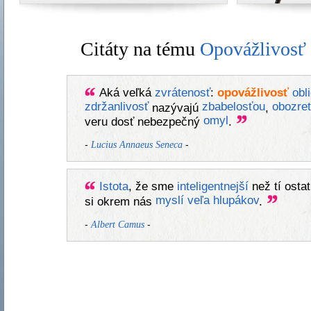
Citáty na tému
Opovážlivosť
Aká veľká
zvrátenosť
:
opovážlivosť
obl
zdržanlivosť
zbabelosťou
obozre
nazývajú
,
omyl
veru dosť nebezpečný
.
-
-
Lucius Annaeus Seneca
Istota
, že sme
inteligentnejší
než tí ostat
myslí
veľa
hlupákov
si okrem nás
.
-
-
Albert Camus