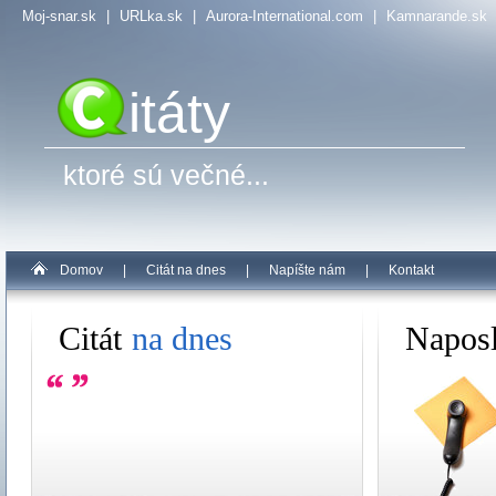
Moj-snar.sk
|
URLka.sk
|
Aurora-International.com
|
Kamnarande.sk
itáty
ktoré sú večné...
Domov
|
Citát na dnes
|
Napíšte nám
|
Kontakt
Citát
na dnes
Napos