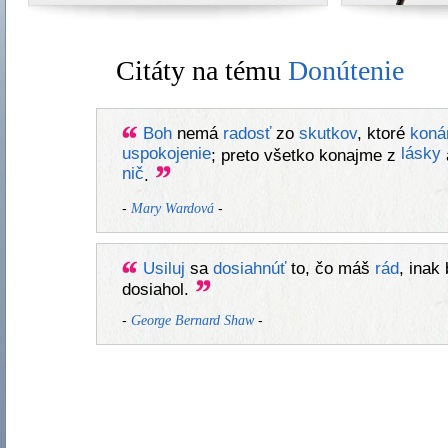
Citáty na tému
Donútenie
Boh
nemá
radosť
zo
skutkov
, ktoré
kon
uspokojenie
lásky
; preto všetko konajme z
nič
.
-
-
Mary Wardová
Usiluj
sa
dosiahnúť
to, čo máš
rád
, inak
dosiahol.
-
-
George Bernard Shaw