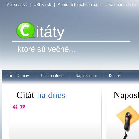
Moj-snar.sk
|
URLka.sk
|
Aurora-International.com
|
Kamnarande.sk
itáty
ktoré sú večné...
Domov
|
Citát na dnes
|
Napíšte nám
|
Kontakt
Citát
na dnes
Napos