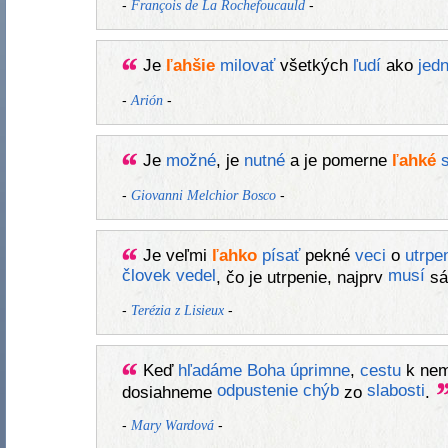
-
-
François de La Rochefoucauld
Je
ľahšie
milovať
všetkých
ľudí
ako
jed
-
-
Arión
Je
možné
, je
nutné
a je pomerne
ľahké
s
-
-
Giovanni Melchior Bosco
Je veľmi
ľahko
písať
pekné
veci
o
utrpe
človek
vedel
musí
, čo je utrpenie, najprv
sá
-
-
Terézia z Lisieux
Keď
hľadáme
Boha
úprimne
,
cestu
k nem
odpustenie
chýb
slabosti
dosiahneme
zo
.
-
-
Mary Wardová