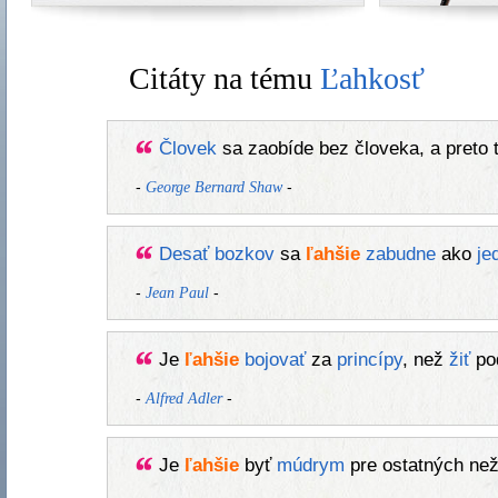
Citáty na tému
Ľahkosť
Človek
sa zaobíde bez človeka, a preto 
-
-
George Bernard Shaw
Desať
bozkov
sa
ľahšie
zabudne
ako
je
-
-
Jean Paul
Je
ľahšie
bojovať
za
princípy
, než
žiť
pod
-
-
Alfred Adler
Je
ľahšie
byť
múdrym
pre ostatných než