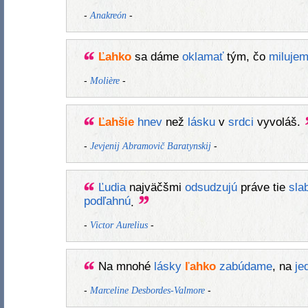
-
-
Anakreón
Ľahko
sa dáme
oklamať
tým, čo
miluje
-
-
Molière
Ľahšie
hnev
než
lásku
v
srdci
vyvoláš.
-
-
Jevjenij Abramovič Baratynskij
Ľudia
najväčšmi
odsudzujú
práve tie
sla
podľahnú
.
-
-
Victor Aurelius
Na mnohé
lásky
ľahko
zabúdame
, na
je
-
-
Marceline Desbordes-Valmore