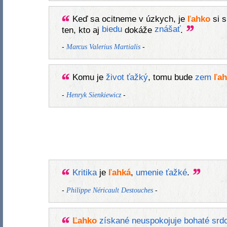
Keď sa ocitneme v úzkych, je
ľahko
si s
biedu
znášať
ten, kto aj
dokáže
.
-
-
Marcus Valerius Martialis
Komu je
život
ťažký
, tomu bude
zem
ľah
-
-
Henryk Sienkiewicz
Kritika
je
ľahká
,
umenie
ťažké
.
-
-
Philippe Néricault Destouches
Ľahko
získané
neuspokojuje
bohaté
srd