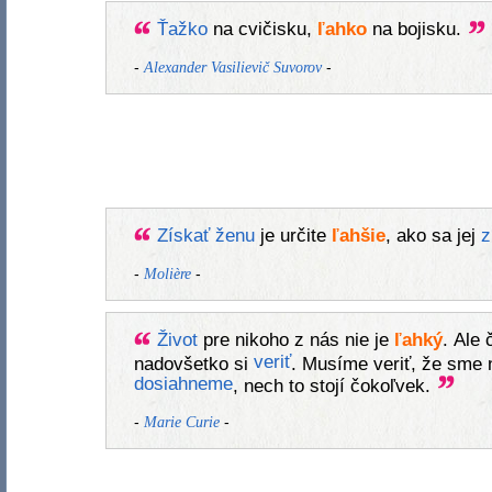
Ťažko
na cvičisku,
ľahko
na bojisku.
-
-
Alexander Vasilievič Suvorov
Získať
ženu
je určite
ľahšie
, ako sa jej
z
-
-
Molière
Život
pre nikoho z nás nie je
ľahký
. Ale
veriť
nadovšetko si
. Musíme veriť, že sme 
dosiahneme
, nech to stojí čokoľvek.
-
-
Marie Curie