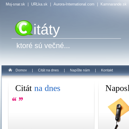
Moj-snar.sk
|
URLka.sk
|
Aurora-International.com
|
Kamnarande.sk
itáty
ktoré sú večné...
Domov
|
Citát na dnes
|
Napíšte nám
|
Kontakt
Citát
na dnes
Napos