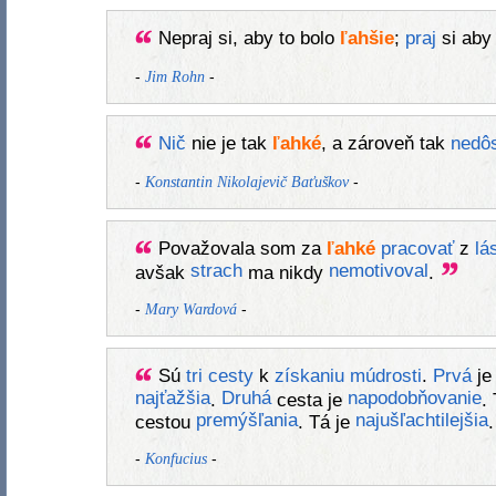
Nepraj si, aby to bolo
ľahšie
;
praj
si aby 
-
-
Jim Rohn
Nič
nie je tak
ľahké
, a zároveň tak
nedôs
-
-
Konstantin Nikolajevič Baťuškov
Považovala som za
ľahké
pracovať
z
lá
strach
nemotivoval
avšak
ma nikdy
.
-
-
Mary Wardová
Sú
tri
cesty
k
získaniu
múdrosti
.
Prvá
je
najťažšia
Druhá
napodobňovanie
.
cesta je
.
premýšľania
najušľachtilejšia
cestou
. Tá je
-
-
Konfucius